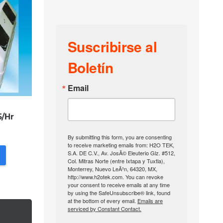
Suscribirse al
Boletín
Email
5/Hr
By submitting this form, you are consenting
to receive marketing emails from: H2O TEK,
S.A. DE C.V., Av. JosÃ© Eleuterio Glz. #512,
Col. Mitras Norte (entre Ixtapa y Tuxtla),
Monterrey, Nuevo LeÃ³n, 64320, MX,
http://www.h2otek.com. You can revoke
your consent to receive emails at any time
by using the SafeUnsubscribe® link, found
at the bottom of every email.
Emails are
serviced by Constant Contact.