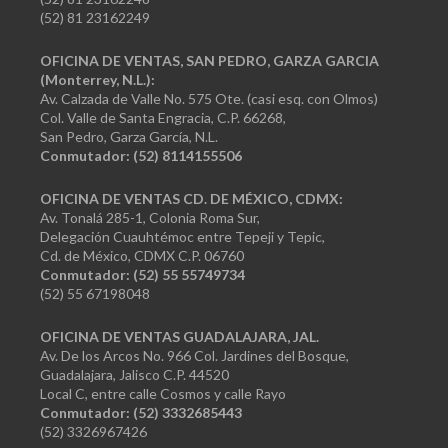
(52) 81 23162249
OFICINA DE VENTAS, SAN PEDRO, GARZA GARCIA
(Monterrey, N.L.):
Av. Calzada de Valle No. 575 Ote. (casi esq. con Olmos)
Col. Valle de Santa Engracia, C.P. 66268,
San Pedro, Garza García, N.L.
Conmutador:
(52) 8114155506
OFICINA DE VENTAS CD. DE MÉXICO, CDMX:
Av. Tonalá 285-1, Colonia Roma Sur,
Delegación Cuauhtémoc entre Tepeji y Tepic,
Cd. de México, CDMX C.P. 06760
Conmutador: (52) 55 55749734
(52) 55 67198048
OFICINA DE VENTAS GUADALAJARA, JAL.
Av. De los Arcos No. 966 Col. Jardines del Bosque,
Guadalajara, Jalisco C.P. 44520
Local C, entre calle Cosmos y calle Rayo
Conmutador: (52) 3332685443
(52) 3326967426