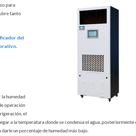
iso para
cubre tanto
ficador del
orativo
.
r la humedad
de operación
igeración, el
llegar a la temperatura donde se condensa el agua, posteriormente e
a darle un porcentaje de humedad más bajo.