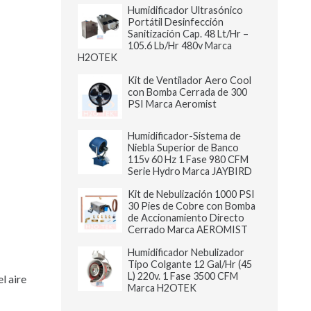
Humidificador Ultrasónico
Portátil Desinfección
Sanitización Cap. 48 Lt/Hr –
105.6 Lb/Hr 480v Marca
H2OTEK
Kit de Ventilador Aero Cool
con Bomba Cerrada de 300
PSI Marca Aeromist
Humidificador-Sistema de
Niebla Superior de Banco
115v 60 Hz 1 Fase 980 CFM
Serie Hydro Marca JAYBIRD
Kit de Nebulización 1000 PSI
30 Pies de Cobre con Bomba
de Accionamiento Directo
Cerrado Marca AEROMIST
Humidificador Nebulizador
Tipo Colgante 12 Gal/Hr (45
L) 220v. 1 Fase 3500 CFM
l aire
Marca H2OTEK