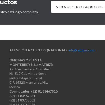
ductos
VER NUESTRO CATÁLOGO
estro catálogo completo.
ATENCIÓN A CLIENTES (NACIONAL):
info@h2otek.com
OFICINAS Y PLANTA
MONTERREY N.L. (MATRIZ):
Av. José Eleuterio González
No. 512 Col. Mitras Norte
(entre Ixtapa y Tuxtla)
C.P. 64320 Monterrey, N.L.
México.
Conmutador: (52) 81 83467510
(52) 81 83467534
(52) 81 83738802
(52) 81 23162248