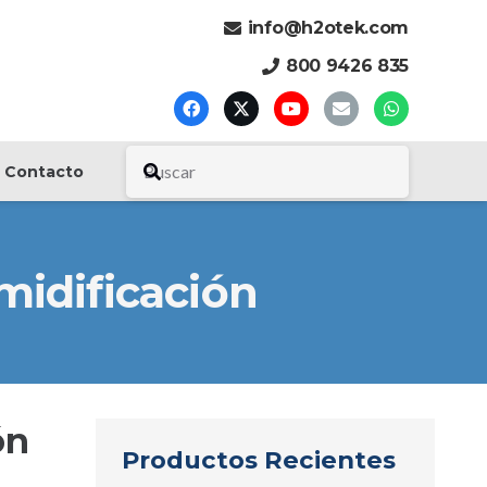
info@h2otek.com
800 9426 835
Contacto
midificación
ón
Productos Recientes