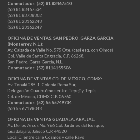
Conmutador: (52) 81 83467510
(52) 81 83467534
(52) 81 83738802
(52) 81 23162248
(52) 81 23162249
OFICINA DE VENTAS, SAN PEDRO, GARZA GARCIA
(Monterrey, N.L.):
Av. Calzada de Valle No. 575 Ote. (casi esq. con Olmos)
Col. Valle de Santa Engracia, C.P. 66268,
San Pedro, Garza García, N.L.
Conmutador:
(52) 8114155506
OFICINA DE VENTAS CD. DE MÉXICO, CDMX:
Av. Tonalá 285-1, Colonia Roma Sur,
Delegación Cuauhtémoc entre Tepeji y Tepic,
Cd. de México, CDMX C.P. 06760
Conmutador: (52) 55 55749734
(52) 55 67198048
OFICINA DE VENTAS GUADALAJARA, JAL.
Av. De los Arcos No. 966 Col. Jardines del Bosque,
Guadalajara, Jalisco C.P. 44520
Local C, entre calle Cosmos y calle Rayo