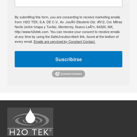
By submitting this form, you are consenting to receive marketing emails
from: H2O TEK, S.A. DE C.V., Av. JosÃ© Eleuterio Glz. #512, Col. Mitras
Norte (entre Ixtapa y Tuxtla), Monterrey, Nuevo LeÃ³n, 64320, MX,
http://www.h2otek.com. You can revoke your consent to receive emails
at any time by using the SafeUnsubscribe® link, found at the bottom of
every email.
Emails are serviced by Constant Contact.
Suscribirse