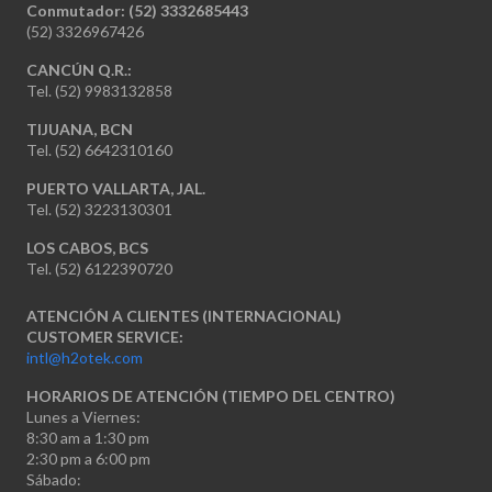
Conmutador: (52) 3332685443
(52) 3326967426
CANCÚN Q.R.:
Tel. (52) 9983132858
TIJUANA, BCN
Tel. (52) 6642310160
PUERTO VALLARTA, JAL.
Tel. (52) 3223130301
LOS CABOS, BCS
Tel. (52) 6122390720
ATENCIÓN A CLIENTES (INTERNACIONAL)
CUSTOMER SERVICE:
intl@h2otek.com
HORARIOS DE ATENCIÓN (TIEMPO DEL CENTRO)
Lunes a Viernes:
8:30 am a 1:30 pm
2:30 pm a 6:00 pm
Sábado: