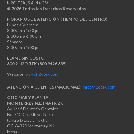
H2O TEK, S.A. de C.V.
®
2026 Todos los Derechos Reservados
HORARIOS DE ATENCIÓN (TIEMPO DEL CENTRO)
Lunes a Viernes:
8:30 am a 1:30 pm
2:30 pm a 6:00 pm
Sábado:
8:30 am a 1:00 pm
LLAME SIN COSTO
800 9 H2O TEK (800 9426 835)
Website:
www.h2otek.com
ATENCIÓN A CLIENTES (NACIONAL):
info@h2otek.com
OFICINAS Y PLANTA
MONTERREY N.L. (MATRIZ):
Av. José Eleuterio González
No. 512 Col. Mitras Norte
(entre Ixtapa y Tuxtla)
C.P. 64320 Monterrey, N.L.
México.