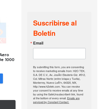
Suscribirse al
Boletín
Email
 Aero
De 1000
By submitting this form, you are consenting
to receive marketing emails from: H2O TEK,
S.A. DE C.V., Av. JosÃ© Eleuterio Glz. #512,
Col. Mitras Norte (entre Ixtapa y Tuxtla),
Monterrey, Nuevo LeÃ³n, 64320, MX,
http://www.h2otek.com. You can revoke
your consent to receive emails at any time
by using the SafeUnsubscribe® link, found
at the bottom of every email.
Emails are
serviced by Constant Contact.