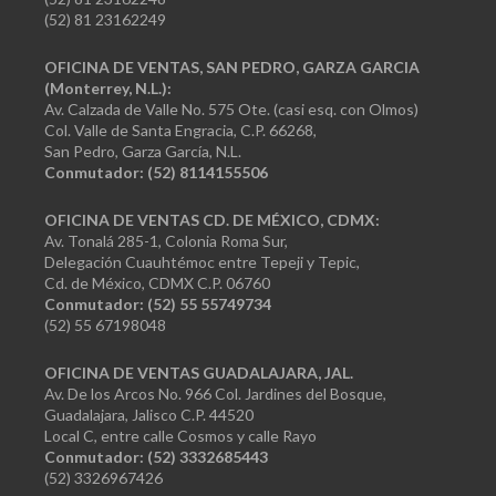
(52) 81 23162249
OFICINA DE VENTAS, SAN PEDRO, GARZA GARCIA
(Monterrey, N.L.):
Av. Calzada de Valle No. 575 Ote. (casi esq. con Olmos)
Col. Valle de Santa Engracia, C.P. 66268,
San Pedro, Garza García, N.L.
Conmutador:
(52) 8114155506
OFICINA DE VENTAS CD. DE MÉXICO, CDMX:
Av. Tonalá 285-1, Colonia Roma Sur,
Delegación Cuauhtémoc entre Tepeji y Tepic,
Cd. de México, CDMX C.P. 06760
Conmutador: (52) 55 55749734
(52) 55 67198048
OFICINA DE VENTAS GUADALAJARA, JAL.
Av. De los Arcos No. 966 Col. Jardines del Bosque,
Guadalajara, Jalisco C.P. 44520
Local C, entre calle Cosmos y calle Rayo
Conmutador: (52) 3332685443
(52) 3326967426