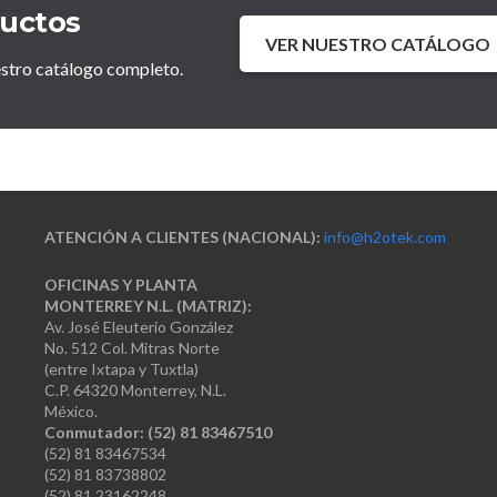
ductos
VER NUESTRO CATÁLOGO
estro catálogo completo.
ATENCIÓN A CLIENTES (NACIONAL):
info@h2otek.com
OFICINAS Y PLANTA
MONTERREY N.L. (MATRIZ):
Av. José Eleuterio González
No. 512 Col. Mitras Norte
(entre Ixtapa y Tuxtla)
C.P. 64320 Monterrey, N.L.
México.
Conmutador: (52) 81 83467510
(52) 81 83467534
(52) 81 83738802
(52) 81 23162248