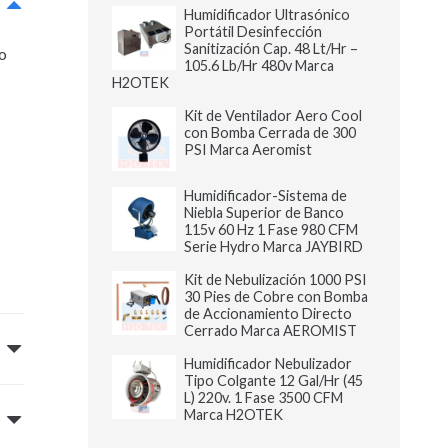
Humidificador Ultrasónico
Portátil Desinfección
Sanitización Cap. 48 Lt/Hr –
do
105.6 Lb/Hr 480v Marca
H2OTEK
Kit de Ventilador Aero Cool
con Bomba Cerrada de 300
PSI Marca Aeromist
Humidificador-Sistema de
Niebla Superior de Banco
115v 60 Hz 1 Fase 980 CFM
Serie Hydro Marca JAYBIRD
Kit de Nebulización 1000 PSI
30 Pies de Cobre con Bomba
de Accionamiento Directo
Cerrado Marca AEROMIST
Humidificador Nebulizador
Tipo Colgante 12 Gal/Hr (45
L) 220v. 1 Fase 3500 CFM
Marca H2OTEK