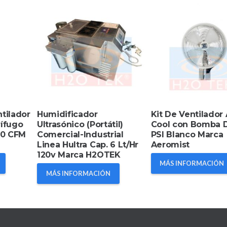
tilador
Humidificador
Kit De Ventilador
rífugo
Ultrasónico (Portátil)
Cool con Bomba 
00 CFM
Comercial-Industrial
PSI Blanco Marca
Linea Hultra Cap. 6 Lt/Hr
Aeromist
120v Marca H2OTEK
MÁS INFORMACIÓN
MÁS INFORMACIÓN