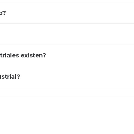
o?
riales existen?
strial?