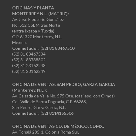
OFICINAS Y PLANTA
MONTERREY N.L. (MATRIZ):
Av. José Eleuterio González
No. 512 Col. Mitras Norte
(entre Ixtapa y Tuxtla)
C.P. 64320 Monterrey, N.L.
México.
Conmutador: (52) 81 83467510
(52) 81 83467534
(52) 81 83738802
(52) 81 23162248
(52) 81 23162249
OFICINA DE VENTAS, SAN PEDRO, GARZA GARCIA
(Monterrey, N.L.):
Av. Calzada de Valle No. 575 Ote. (casi esq. con Olmos)
Col. Valle de Santa Engracia, C.P. 66268,
San Pedro, Garza García, N.L.
Conmutador:
(52) 8114155506
OFICINA DE VENTAS CD. DE MÉXICO, CDMX:
Av. Tonalá 285-1, Colonia Roma Sur,