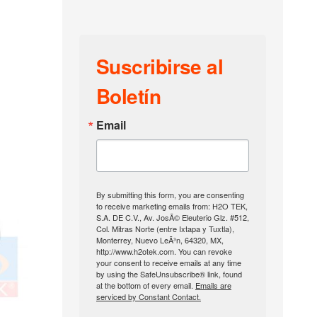
Suscribirse al
Boletín
Email
By submitting this form, you are consenting
to receive marketing emails from: H2O TEK,
S.A. DE C.V., Av. JosÃ© Eleuterio Glz. #512,
Col. Mitras Norte (entre Ixtapa y Tuxtla),
Monterrey, Nuevo LeÃ³n, 64320, MX,
http://www.h2otek.com. You can revoke
your consent to receive emails at any time
by using the SafeUnsubscribe® link, found
at the bottom of every email.
Emails are
serviced by Constant Contact.