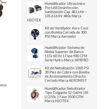
Humidificador Ultrasónico
Portátil Desinfección
Sanitización Cap. 48 Lt/Hr –
105.6 Lb/Hr 480v Marca
H2OTEK
Kit de Ventilador Aero Cool
con Bomba Cerrada de 300
PSI Marca Aeromist
Humidificador-Sistema de
Niebla Superior de Banco
115v 60 Hz 1 Fase 980 CFM
Serie Hydro Marca JAYBIRD
Kit de Nebulización 1000 PSI
30 Pies de Cobre con Bomba
de Accionamiento Directo
Cerrado Marca AEROMIST
como
Humidificador Nebulizador
Tipo Colgante 12 Gal/Hr (45
L) 220v. 1 Fase 3500 CFM
Marca H2OTEK