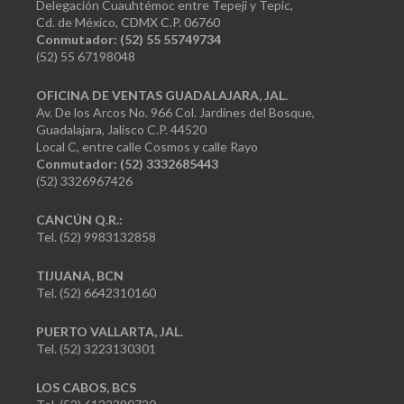
Delegación Cuauhtémoc entre Tepeji y Tepic,
Cd. de México, CDMX C.P. 06760
Conmutador: (52) 55 55749734
(52) 55 67198048
OFICINA DE VENTAS GUADALAJARA, JAL.
Av. De los Arcos No. 966 Col. Jardines del Bosque,
Guadalajara, Jalisco C.P. 44520
Local C, entre calle Cosmos y calle Rayo
Conmutador: (52) 3332685443
(52) 3326967426
CANCÚN Q.R.:
Tel. (52) 9983132858
TIJUANA, BCN
Tel. (52) 6642310160
PUERTO VALLARTA, JAL.
Tel. (52) 3223130301
LOS CABOS, BCS