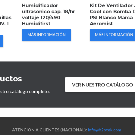
Humidificador
Kit De Ventilador
ultrasónico cap. 18/hr
Cool con Bomba 
illas
voltaje 120/490
PSI Blanco Marca
V. 1
Humidifirst
Aeromist
MÁS INFORMACIÓN
MÁS INFORMACIÓN
ductos
VER NUESTRO CATÁLOGO
estro catálogo completo.
ATENCIÓN A CLIENTES (NACIONAL):
info@h2otek.com