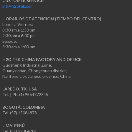
CUSTOMER SERVICE:
intl@h2otek.com
HORARIOS DE ATENCIÓN (TIEMPO DEL CENTRO)
Lunes a Viernes:
8:30 am a 1:30 pm
2:30 pm a 6:00 pm
Sábado:
8:30 am a 1:00 pm
H2O TEK CHINA FACTORY AND OFFICE:
Guosheng Industrial Zone,
Guanyinshan, Chongchuan district,
Nantong city, Jiangsu province, China
LAREDO, TX. USA
Tel. | Ph. (1) 9564772845
BOGOTÁ, COLOMBIA
Tel. (57) 15084878
LIMA, PERÚ
Tel. (51) 17304701