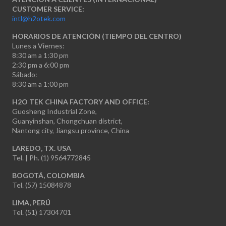
CUSTOMER SERVICE:
intl@h2otek.com
HORARIOS DE ATENCIÓN (TIEMPO DEL CENTRO)
Lunes a Viernes:
8:30 am a 1:30 pm
2:30 pm a 6:00 pm
Sábado:
8:30 am a 1:00 pm
H2O TEK CHINA FACTORY AND OFFICE:
Guosheng Industrial Zone,
Guanyinshan, Chongchuan district,
Nantong city, Jiangsu province, China
LAREDO, TX. USA
Tel. | Ph. (1) 9564772845
BOGOTÁ, COLOMBIA
Tel. (57) 15084878
LIMA, PERÚ
Tel. (51) 17304701