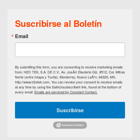
Suscribirse al Boletín
Email
By submitting this form, you are consenting to receive marketing emails
from: H2O TEK, S.A. DE C.V., Av. JosÃ© Eleuterio Glz. #512, Col. Mitras
Norte (entre Ixtapa y Tuxtla), Monterrey, Nuevo LeÃ³n, 64320, MX,
http://www.h2otek.com. You can revoke your consent to receive emails
at any time by using the SafeUnsubscribe® link, found at the bottom of
every email.
Emails are serviced by Constant Contact.
Suscribirse