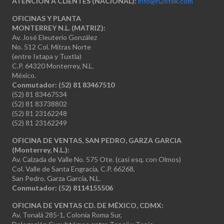
ATENCIÓN A CLIENTES (NACIONAL):
info@h2otek.com
OFICINAS Y PLANTA
MONTERREY N.L. (MATRIZ):
Av. José Eleuterio González
No. 512 Col. Mitras Norte
(entre Ixtapa y Tuxtla)
C.P. 64320 Monterrey, N.L.
México.
Conmutador: (52) 81 83467510
(52) 81 83467534
(52) 81 83738802
(52) 81 23162248
(52) 81 23162249
OFICINA DE VENTAS, SAN PEDRO, GARZA GARCIA
(Monterrey, N.L.):
Av. Calzada de Valle No. 575 Ote. (casi esq. con Olmos)
Col. Valle de Santa Engracia, C.P. 66268,
San Pedro, Garza García, N.L.
Conmutador:
(52) 8114155506
OFICINA DE VENTAS CD. DE MÉXICO, CDMX:
Av. Tonalá 285-1, Colonia Roma Sur,