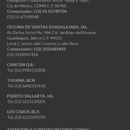
Delegación Cuauhtémoc entre Tepeji y Tepic,
Cd. de México, CDMX C.P. 06760
Conmutador: (52) 55 55749734
(52) 55 67198048
OFICINA DE VENTAS GUADALAJARA, JAL.
Av. De los Arcos No. 966 Col. Jardines del Bosque,
Guadalajara, Jalisco C.P. 44520
Local C, entre calle Cosmos y calle Rayo
Conmutador: (52) 3332685443
(52) 3326967426
CANCÚN Q.R.:
Tel. (52) 9983132858
TIJUANA, BCN
Tel. (52) 6642310160
PUERTO VALLARTA, JAL.
Tel. (52) 3223130301
LOS CABOS, BCS
Tel. (52) 6122390720
ATENCIÓN A CLIENTES (INTERNACIONAL)