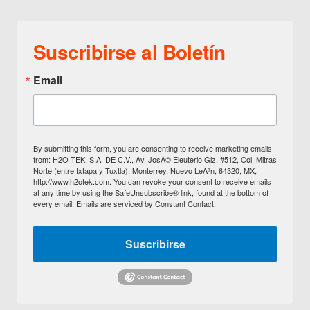
Suscribirse al Boletín
Email
By submitting this form, you are consenting to receive marketing emails
from: H2O TEK, S.A. DE C.V., Av. JosÃ© Eleuterio Glz. #512, Col. Mitras
Norte (entre Ixtapa y Tuxtla), Monterrey, Nuevo LeÃ³n, 64320, MX,
http://www.h2otek.com. You can revoke your consent to receive emails
at any time by using the SafeUnsubscribe® link, found at the bottom of
every email.
Emails are serviced by Constant Contact.
Suscribirse