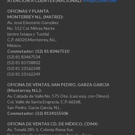
ATENCIÓN A CLIENTES (NACIONAL):
info@h2otek.com
OFICINAS Y PLANTA
MONTERREY N.L. (MATRIZ):
Av. José Eleuterio González
No. 512 Col. Mitras Norte
(entre Ixtapa y Tuxtla)
C.P. 64320 Monterrey, N.L.
México.
Conmutador: (52) 81 83467510
(52) 81 83467534
(52) 81 83738802
(52) 81 23162248
(52) 81 23162249
OFICINA DE VENTAS, SAN PEDRO, GARZA GARCIA
(Monterrey, N.L.):
Av. Calzada de Valle No. 575 Ote. (casi esq. con Olmos)
Col. Valle de Santa Engracia, C.P. 66268,
San Pedro, Garza García, N.L.
Conmutador:
(52) 8114155506
OFICINA DE VENTAS CD. DE MÉXICO, CDMX:
Av. Tonalá 285-1, Colonia Roma Sur,