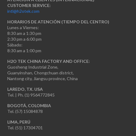
CUSTOMER SERVICE:
intl@h2otek.com
HORARIOS DE ATENCIÓN (TIEMPO DEL CENTRO)
Lunes a Viernes:
8:30 am a 1:30 pm
2:30 pm a 6:00 pm
Sábado:
8:30 am a 1:00 pm
H2O TEK CHINA FACTORY AND OFFICE:
Guosheng Industrial Zone,
Guanyinshan, Chongchuan district,
Nantong city, Jiangsu province, China
LAREDO, TX. USA
Tel. | Ph. (1) 9564772845
BOGOTÁ, COLOMBIA
Tel. (57) 15084878
LIMA, PERÚ
Tel. (51) 17304701