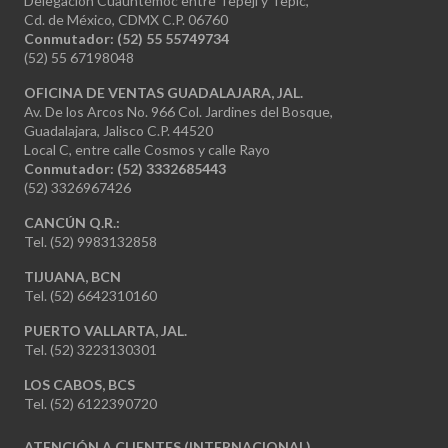
Delegación Cuauhtémoc entre Tepeji y Tepic,
Cd. de México, CDMX C.P. 06760
Conmutador: (52) 55 55749734
(52) 55 67198048
OFICINA DE VENTAS GUADALAJARA, JAL.
Av. De los Arcos No. 966 Col. Jardines del Bosque,
Guadalajara, Jalisco C.P. 44520
Local C, entre calle Cosmos y calle Rayo
Conmutador: (52) 3332685443
(52) 3326967426
CANCÚN Q.R.:
Tel. (52) 9983132858
TIJUANA, BCN
Tel. (52) 6642310160
PUERTO VALLARTA, JAL.
Tel. (52) 3223130301
LOS CABOS, BCS
Tel. (52) 6122390720
ATENCIÓN A CLIENTES (INTERNACIONAL)