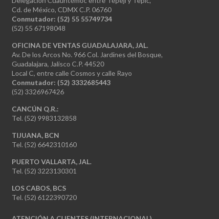
Delegación Cuauhtémoc entre Tepeji y Tepic,
Cd. de México, CDMX C.P. 06760
Conmutador: (52) 55 55749734
(52) 55 67198048
OFICINA DE VENTAS GUADALAJARA, JAL.
Av. De los Arcos No. 966 Col. Jardines del Bosque,
Guadalajara, Jalisco C.P. 44520
Local C, entre calle Cosmos y calle Rayo
Conmutador: (52) 3332685443
(52) 3326967426
CANCÚN Q.R.:
Tel. (52) 9983132858
TIJUANA, BCN
Tel. (52) 6642310160
PUERTO VALLARTA, JAL.
Tel. (52) 3223130301
LOS CABOS, BCS
Tel. (52) 6122390720
ATENCIÓN A CLIENTES (INTERNACIONAL)