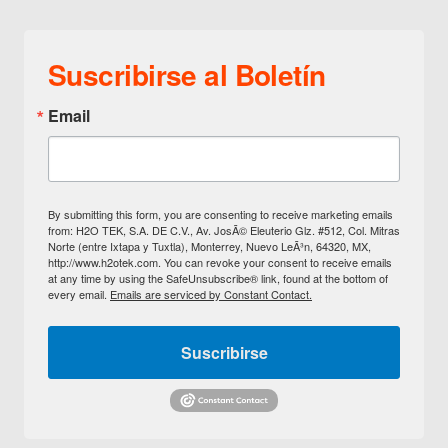
Suscribirse al Boletín
Email
By submitting this form, you are consenting to receive marketing emails
from: H2O TEK, S.A. DE C.V., Av. JosÃ© Eleuterio Glz. #512, Col. Mitras
Norte (entre Ixtapa y Tuxtla), Monterrey, Nuevo LeÃ³n, 64320, MX,
http://www.h2otek.com. You can revoke your consent to receive emails
at any time by using the SafeUnsubscribe® link, found at the bottom of
every email.
Emails are serviced by Constant Contact.
Suscribirse