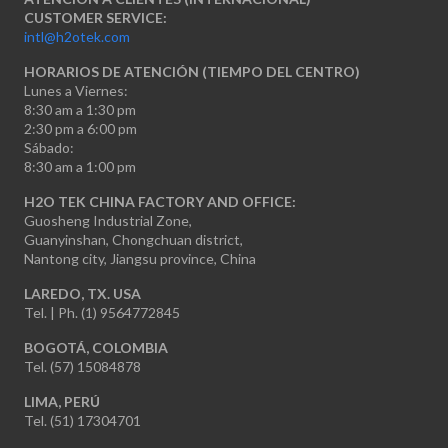
CUSTOMER SERVICE:
intl@h2otek.com
HORARIOS DE ATENCIÓN (TIEMPO DEL CENTRO)
Lunes a Viernes:
8:30 am a 1:30 pm
2:30 pm a 6:00 pm
Sábado:
8:30 am a 1:00 pm
H2O TEK CHINA FACTORY AND OFFICE:
Guosheng Industrial Zone,
Guanyinshan, Chongchuan district,
Nantong city, Jiangsu province, China
LAREDO, TX. USA
Tel. | Ph. (1) 9564772845
BOGOTÁ, COLOMBIA
Tel. (57) 15084878
LIMA, PERÚ
Tel. (51) 17304701