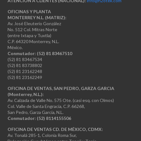
ATENCIÓN A CLIENTES (NACIONAL):
info@h2otek.com
OFICINAS Y PLANTA
MONTERREY N.L. (MATRIZ):
Av. José Eleuterio González
No. 512 Col. Mitras Norte
(entre Ixtapa y Tuxtla)
C.P. 64320 Monterrey, N.L.
México.
Conmutador: (52) 81 83467510
(52) 81 83467534
(52) 81 83738802
(52) 81 23162248
(52) 81 23162249
OFICINA DE VENTAS, SAN PEDRO, GARZA GARCIA
(Monterrey, N.L.):
Av. Calzada de Valle No. 575 Ote. (casi esq. con Olmos)
Col. Valle de Santa Engracia, C.P. 66268,
San Pedro, Garza García, N.L.
Conmutador:
(52) 8114155506
OFICINA DE VENTAS CD. DE MÉXICO, CDMX:
Av. Tonalá 285-1, Colonia Roma Sur,