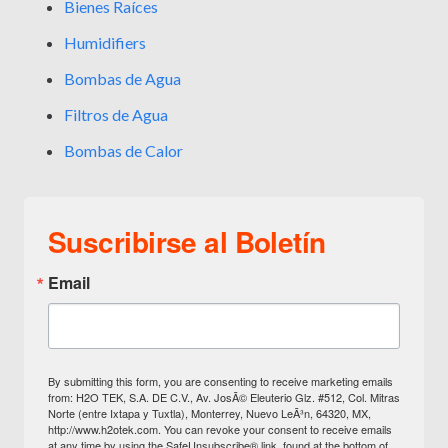
Bienes Raíces
Humidifiers
Bombas de Agua
Filtros de Agua
Bombas de Calor
Suscribirse al Boletín
Email
By submitting this form, you are consenting to receive marketing emails
from: H2O TEK, S.A. DE C.V., Av. JosÃ© Eleuterio Glz. #512, Col. Mitras
Norte (entre Ixtapa y Tuxtla), Monterrey, Nuevo LeÃ³n, 64320, MX,
http://www.h2otek.com. You can revoke your consent to receive emails
at any time by using the SafeUnsubscribe® link, found at the bottom of