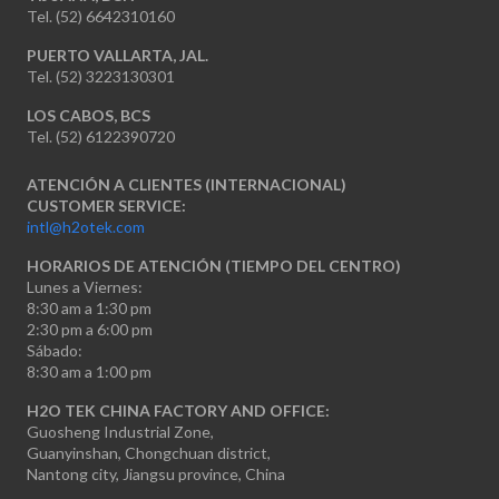
Tel. (52) 6642310160
PUERTO VALLARTA, JAL.
Tel. (52) 3223130301
LOS CABOS, BCS
Tel. (52) 6122390720
ATENCIÓN A CLIENTES (INTERNACIONAL)
CUSTOMER SERVICE:
intl@h2otek.com
HORARIOS DE ATENCIÓN (TIEMPO DEL CENTRO)
Lunes a Viernes:
8:30 am a 1:30 pm
2:30 pm a 6:00 pm
Sábado:
8:30 am a 1:00 pm
H2O TEK CHINA FACTORY AND OFFICE:
Guosheng Industrial Zone,
Guanyinshan, Chongchuan district,
Nantong city, Jiangsu province, China