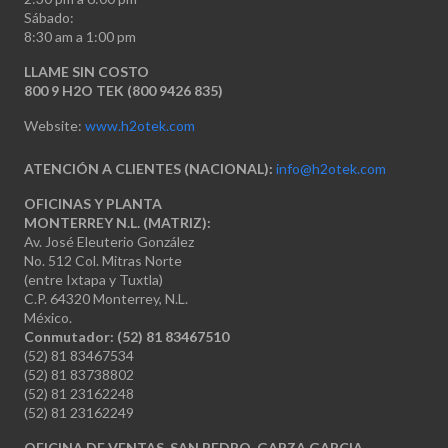
Sábado:
8:30 am a 1:00 pm
LLAME SIN COSTO
800 9 H2O TEK (800 9426 835)
Website:
www.h2otek.com
ATENCIÓN A CLIENTES (NACIONAL):
info@h2otek.com
OFICINAS Y PLANTA
MONTERREY N.L. (MATRIZ):
Av. José Eleuterio González
No. 512 Col. Mitras Norte
(entre Ixtapa y Tuxtla)
C.P. 64320 Monterrey, N.L.
México.
Conmutador: (52) 81 83467510
(52) 81 83467534
(52) 81 83738802
(52) 81 23162248
(52) 81 23162249
OFICINA DE VENTAS, SAN PEDRO, GARZA GARCIA