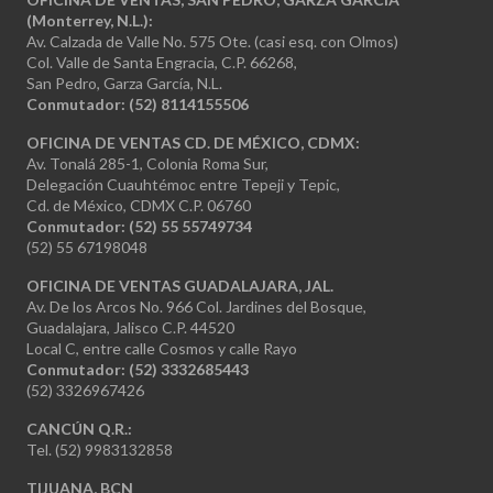
(Monterrey, N.L.):
Av. Calzada de Valle No. 575 Ote. (casi esq. con Olmos)
Col. Valle de Santa Engracia, C.P. 66268,
San Pedro, Garza García, N.L.
Conmutador:
(52) 8114155506
OFICINA DE VENTAS CD. DE MÉXICO, CDMX:
Av. Tonalá 285-1, Colonia Roma Sur,
Delegación Cuauhtémoc entre Tepeji y Tepic,
Cd. de México, CDMX C.P. 06760
Conmutador: (52) 55 55749734
(52) 55 67198048
OFICINA DE VENTAS GUADALAJARA, JAL.
Av. De los Arcos No. 966 Col. Jardines del Bosque,
Guadalajara, Jalisco C.P. 44520
Local C, entre calle Cosmos y calle Rayo
Conmutador: (52) 3332685443
(52) 3326967426
CANCÚN Q.R.:
Tel. (52) 9983132858
TIJUANA, BCN