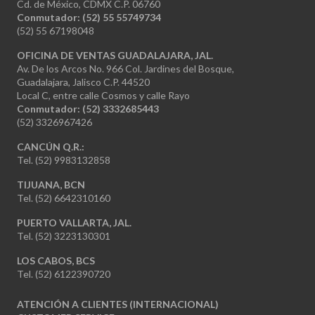
Cd. de México, CDMX C.P. 06760
Conmutador: (52) 55 55749734
(52) 55 67198048
OFICINA DE VENTAS GUADALAJARA, JAL.
Av. De los Arcos No. 966 Col. Jardines del Bosque,
Guadalajara, Jalisco C.P. 44520
Local C, entre calle Cosmos y calle Rayo
Conmutador: (52) 3332685443
(52) 3326967426
CANCÚN Q.R.:
Tel. (52) 9983132858
TIJUANA, BCN
Tel. (52) 6642310160
PUERTO VALLARTA, JAL.
Tel. (52) 3223130301
LOS CABOS, BCS
Tel. (52) 6122390720
ATENCIÓN A CLIENTES (INTERNACIONAL)