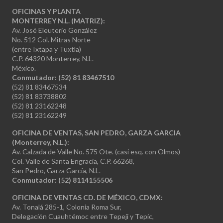
OFICINAS Y PLANTA
MONTERREY N.L. (MATRIZ):
Av. José Eleuterio González
No. 512 Col. Mitras Norte
(entre Ixtapa y Tuxtla)
C.P. 64320 Monterrey, N.L.
México.
Conmutador: (52) 81 83467510
(52) 81 83467534
(52) 81 83738802
(52) 81 23162248
(52) 81 23162249
OFICINA DE VENTAS, SAN PEDRO, GARZA GARCIA
(Monterrey, N.L.):
Av. Calzada de Valle No. 575 Ote. (casi esq. con Olmos)
Col. Valle de Santa Engracia, C.P. 66268,
San Pedro, Garza García, N.L.
Conmutador:
(52) 8114155506
OFICINA DE VENTAS CD. DE MÉXICO, CDMX:
Av. Tonalá 285-1, Colonia Roma Sur,
Delegación Cuauhtémoc entre Tepeji y Tepic,