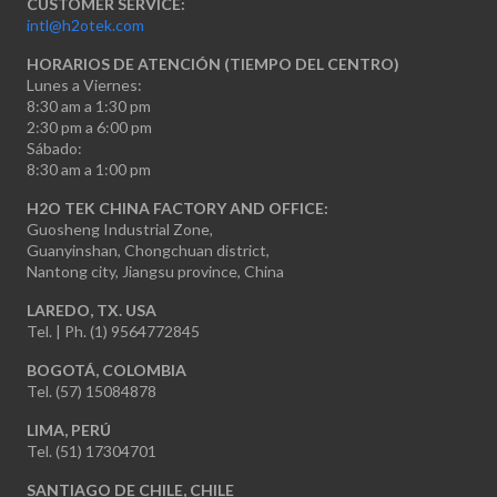
CUSTOMER SERVICE:
intl@h2otek.com
HORARIOS DE ATENCIÓN (TIEMPO DEL CENTRO)
Lunes a Viernes:
8:30 am a 1:30 pm
2:30 pm a 6:00 pm
Sábado:
8:30 am a 1:00 pm
H2O TEK CHINA FACTORY AND OFFICE:
Guosheng Industrial Zone,
Guanyinshan, Chongchuan district,
Nantong city, Jiangsu province, China
LAREDO, TX. USA
Tel. | Ph. (1) 9564772845
BOGOTÁ, COLOMBIA
Tel. (57) 15084878
LIMA, PERÚ
Tel. (51) 17304701
SANTIAGO DE CHILE, CHILE