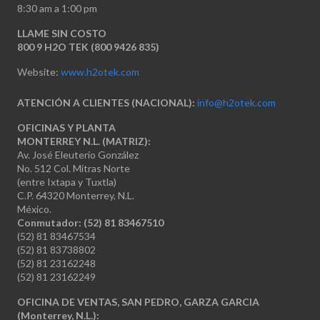
8:30 am a 1:00 pm
LLAME SIN COSTO
800 9 H2O TEK (800 9426 835)
Website:
www.h2otek.com
ATENCIÓN A CLIENTES (NACIONAL):
info@h2otek.com
OFICINAS Y PLANTA
MONTERREY N.L. (MATRIZ):
Av. José Eleuterio González
No. 512 Col. Mitras Norte
(entre Ixtapa y Tuxtla)
C.P. 64320 Monterrey, N.L.
México.
Conmutador: (52) 81 83467510
(52) 81 83467534
(52) 81 83738802
(52) 81 23162248
(52) 81 23162249
OFICINA DE VENTAS, SAN PEDRO, GARZA GARCIA
(Monterrey, N.L.):