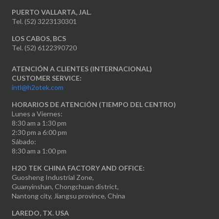
PUERTO VALLARTA, JAL.
Tel. (52) 3223130301
LOS CABOS, BCS
Tel. (52) 6122390720
ATENCIÓN A CLIENTES (INTERNACIONAL)
CUSTOMER SERVICE:
intl@h2otek.com
HORARIOS DE ATENCIÓN (TIEMPO DEL CENTRO)
Lunes a Viernes:
8:30 am a 1:30 pm
2:30 pm a 6:00 pm
Sábado:
8:30 am a 1:00 pm
H2O TEK CHINA FACTORY AND OFFICE:
Guosheng Industrial Zone,
Guanyinshan, Chongchuan district,
Nantong city, Jiangsu province, China
LAREDO, TX. USA