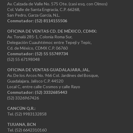
Av. Calzada de Valle No. 575 Ote. (casi esq. con Olmos)
Col. Valle de Santa Engracia, C.P. 66268,
San Pedro, Garza García, N.L.
Conmutador:
(52) 8114155506
OFICINA DE VENTAS CD. DE MÉXICO, CDMX:
Av. Tonalá 285-1, Colonia Roma Sur,
Delegación Cuauhtémoc entre Tepeji y Tepic,
Cd. de México, CDMX C.P. 06760
Conmutador: (52) 55 55749734
(52) 55 67198048
OFICINA DE VENTAS GUADALAJARA, JAL.
Av. De los Arcos No. 966 Col. Jardines del Bosque,
Guadalajara, Jalisco C.P. 44520
Local C, entre calle Cosmos y calle Rayo
Conmutador: (52) 3332685443
(52) 3326967426
CANCÚN Q.R.:
Tel. (52) 9983132858
TIJUANA, BCN
Tel. (52) 6642310160