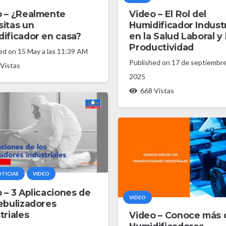
o – ¿Realmente
Video – El Rol del
itas un
Humidificador Industr
ificador en casa?
en la Salud Laboral y 
Productividad
hed on
15 May a las 11:39 AM
Published on
17 de septiembr
Vistas
2025
668
Vistas
OTICIAS
VIDEO
 – 3 Aplicaciones de
VIDEO
ebulizadores
triales
Video – Conoce más 