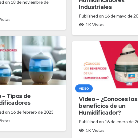
Humidificadores
hed on
18 de noviembre de
Industriales
Published on
16 de mayo de 2
istas
1K
Vistas
VIDEO
 – Tipos de
Video – ¿Conoces los
dificadores
beneficios de un
Humidificador?
hed on
16 de febrero de 2023
istas
Published on
16 de enero de 
1K
Vistas