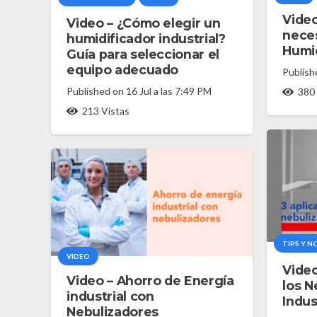
Vide
Video – ¿Cómo elegir un
neces
humidificador industrial?
Humid
Guía para seleccionar el
equipo adecuado
Publis
Published on
16 Jul a las 7:49 PM
380
213
Vistas
TIPS Y N
VIDEO
Video
Video – Ahorro de Energía
los N
industrial con
Indus
Nebulizadores