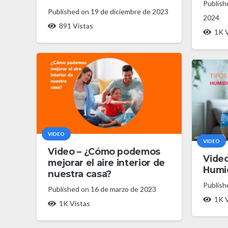
Publis
Published on
19 de diciembre de 2023
2024
891
Vistas
1K
V
VIDEO
VIDEO
Video – ¿Cómo podemos
Video
mejorar el aire interior de
Humi
nuestra casa?
Publis
Published on
16 de marzo de 2023
1K
V
1K
Vistas