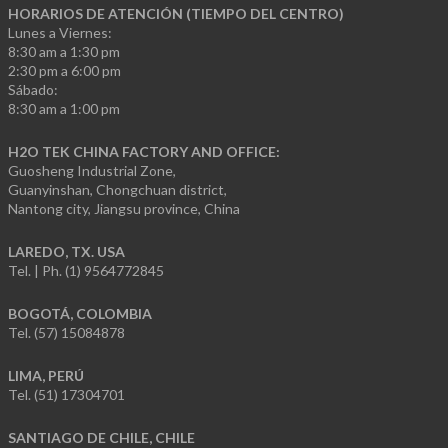
HORARIOS DE ATENCIÓN (TIEMPO DEL CENTRO)
Lunes a Viernes:
8:30 am a 1:30 pm
2:30 pm a 6:00 pm
Sábado:
8:30 am a 1:00 pm
H2O TEK CHINA FACTORY AND OFFICE:
Guosheng Industrial Zone,
Guanyinshan, Chongchuan district,
Nantong city, Jiangsu province, China
LAREDO, TX. USA
Tel. | Ph. (1) 9564772845
BOGOTÁ, COLOMBIA
Tel. (57) 15084878
LIMA, PERÚ
Tel. (51) 17304701
SANTIAGO DE CHILE, CHILE