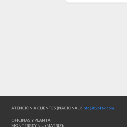
ATENCIÓN A CLIENTES (NACIONAL):
info@h2otek.com
OFICINAS Y PLANTA
MONTERREY N.L. (MATRIZ):