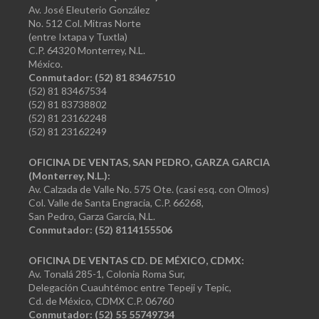
Av. José Eleuterio González
No. 512 Col. Mitras Norte
(entre Ixtapa y Tuxtla)
C.P. 64320 Monterrey, N.L.
México.
Conmutador: (52) 81 83467510
(52) 81 83467534
(52) 81 83738802
(52) 81 23162248
(52) 81 23162249
OFICINA DE VENTAS, SAN PEDRO, GARZA GARCIA
(Monterrey, N.L.):
Av. Calzada de Valle No. 575 Ote. (casi esq. con Olmos)
Col. Valle de Santa Engracia, C.P. 66268,
San Pedro, Garza García, N.L.
Conmutador:
(52) 8114155506
OFICINA DE VENTAS CD. DE MÉXICO, CDMX:
Av. Tonalá 285-1, Colonia Roma Sur,
Delegación Cuauhtémoc entre Tepeji y Tepic,
Cd. de México, CDMX C.P. 06760
Conmutador: (52) 55 55749734