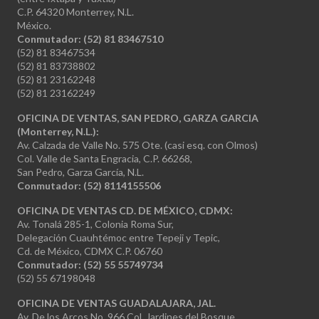
C.P. 64320 Monterrey, N.L.
México.
Conmutador: (52) 81 83467510
(52) 81 83467534
(52) 81 83738802
(52) 81 23162248
(52) 81 23162249
OFICINA DE VENTAS, SAN PEDRO, GARZA GARCIA
(Monterrey, N.L.):
Av. Calzada de Valle No. 575 Ote. (casi esq. con Olmos)
Col. Valle de Santa Engracia, C.P. 66268,
San Pedro, Garza García, N.L.
Conmutador:
(52) 8114155506
OFICINA DE VENTAS CD. DE MÉXICO, CDMX:
Av. Tonalá 285-1, Colonia Roma Sur,
Delegación Cuauhtémoc entre Tepeji y Tepic,
Cd. de México, CDMX C.P. 06760
Conmutador: (52) 55 55749734
(52) 55 67198048
OFICINA DE VENTAS GUADALAJARA, JAL.
Av. De los Arcos No. 966 Col. Jardines del Bosque,