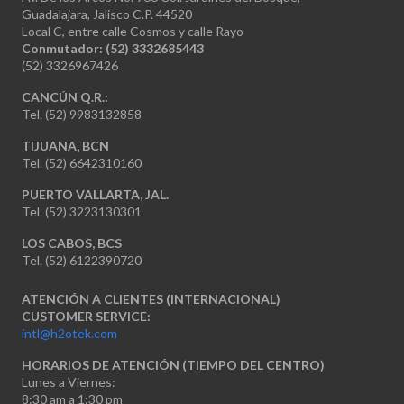
Guadalajara, Jalisco C.P. 44520
Local C, entre calle Cosmos y calle Rayo
Conmutador: (52) 3332685443
(52) 3326967426
CANCÚN Q.R.:
Tel. (52) 9983132858
TIJUANA, BCN
Tel. (52) 6642310160
PUERTO VALLARTA, JAL.
Tel. (52) 3223130301
LOS CABOS, BCS
Tel. (52) 6122390720
ATENCIÓN A CLIENTES (INTERNACIONAL)
CUSTOMER SERVICE:
intl@h2otek.com
HORARIOS DE ATENCIÓN (TIEMPO DEL CENTRO)
Lunes a Viernes:
8:30 am a 1:30 pm