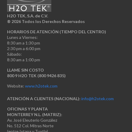
H2O TEK, S.A. de C.V.
®
2026 Todos los Derechos Reservados
HORARIOS DE ATENCIÓN (TIEMPO DEL CENTRO)
Lunes a Viernes:
8:30 am a 1:30 pm
2:30 pm a 6:00 pm
Sábado:
8:30 am a 1:00 pm
LLAME SIN COSTO
800 9 H2O TEK (800 9426 835)
Website:
www.h2otek.com
ATENCIÓN A CLIENTES (NACIONAL):
info@h2otek.com
OFICINAS Y PLANTA
MONTERREY N.L. (MATRIZ):
Av. José Eleuterio González
No. 512 Col. Mitras Norte
(entre Ixtapa y Tuxtla)