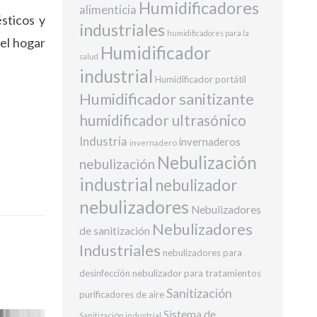
Humidificadores
alimenticia
ticos y
industriales
humidificadores para la
el hogar
Humidificador
salud
industrial
Humidificador portátil
Humidificador sanitizante
humidificador ultrasónico
Industria
invernaderos
invernadero
Nebulización
nebulización
industrial
nebulizador
nebulizadores
Nebulizadores
Nebulizadores
de sanitización
Industriales
nebulizadores para
desinfección
nebulizador para tratamientos
Sanitización
purificadores de aire
Sistema de
Sanitización industrial