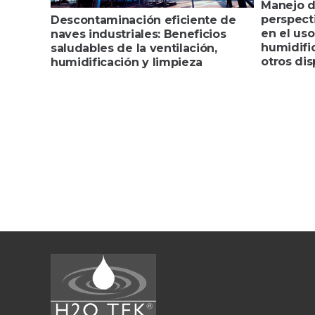
Manejo d
perspect
Descontaminación eficiente de
en el uso
naves industriales: Beneficios
humidific
saludables de la ventilación,
otros dis
humidificación y limpieza