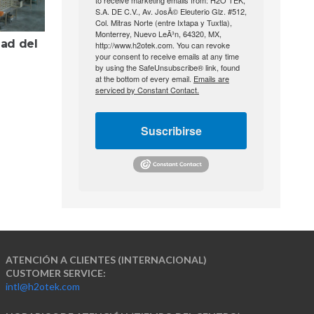
to receive marketing emails from: H2O TEK,
S.A. DE C.V., Av. JosÃ© Eleuterio Glz. #512,
Col. Mitras Norte (entre Ixtapa y Tuxtla),
Monterrey, Nuevo LeÃ³n, 64320, MX,
ad del
http://www.h2otek.com. You can revoke
your consent to receive emails at any time
by using the SafeUnsubscribe® link, found
at the bottom of every email.
Emails are
serviced by Constant Contact.
Suscribirse
ATENCIÓN A CLIENTES (INTERNACIONAL)
CUSTOMER SERVICE:
intl@h2otek.com