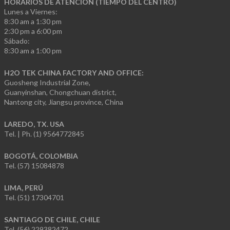
HORARIOS DE ATENCIÓN (TIEMPO DEL CENTRO)
Lunes a Viernes:
8:30 am a 1:30 pm
2:30 pm a 6:00 pm
Sábado:
8:30 am a 1:00 pm
H2O TEK CHINA FACTORY AND OFFICE:
Guosheng Industrial Zone,
Guanyinshan, Chongchuan district,
Nantong city, Jiangsu province, China
LAREDO, TX. USA
Tel. | Ph. (1) 9564772845
BOGOTÁ, COLOMBIA
Tel. (57) 15084878
LIMA, PERÚ
Tel. (51) 17304701
SANTIAGO DE CHILE, CHILE
Tel. (56) 229382472