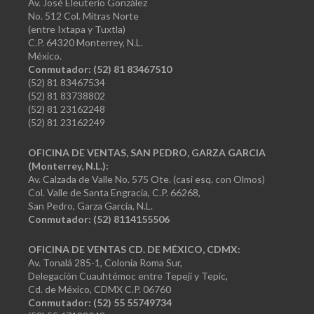
Av. José Eleuterio González
No. 512 Col. Mitras Norte
(entre Ixtapa y Tuxtla)
C.P. 64320 Monterrey, N.L.
México.
Conmutador: (52) 81 83467510
(52) 81 83467534
(52) 81 83738802
(52) 81 23162248
(52) 81 23162249
OFICINA DE VENTAS, SAN PEDRO, GARZA GARCIA
(Monterrey, N.L.):
Av. Calzada de Valle No. 575 Ote. (casi esq. con Olmos)
Col. Valle de Santa Engracia, C.P. 66268,
San Pedro, Garza García, N.L.
Conmutador:
(52) 8114155506
OFICINA DE VENTAS CD. DE MÉXICO, CDMX:
Av. Tonalá 285-1, Colonia Roma Sur,
Delegación Cuauhtémoc entre Tepeji y Tepic,
Cd. de México, CDMX C.P. 06760
Conmutador: (52) 55 55749734