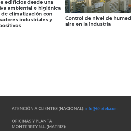
e edificios desde una
iva ambiental e higiénica
 de climatización con
Control de nivel de humed
adores industriales y
aire en la industria
positivos
ATENCIÓN A CLIENTES (NACIONAL):
info@h2otek.com
OFICINAS Y PLANTA
MONTERREY N.L. (MATRIZ):