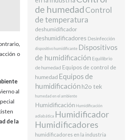
de humedad
Control
de temperatura
deshumidificador
deshumidificadores
Desinfección
ntrario,
Dispositivos
dispositivo humidificante
acción o
de humidificación
Equilibrio
Equipos de control de
de humedad
Equipos de
humedad
mbiente
humidificación
h2o tek
ierno al
humedad en el ambiente
pecial
Humidificación
Humidificación
xisten
Humidificador
adiabática
ad de la
Humidificadores
humidificadores en la industria