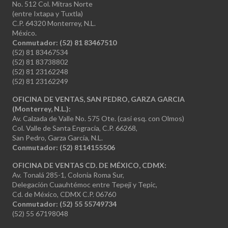
No. 512 Col. Mitras Norte
(entre Ixtapa y Tuxtla)
C.P. 64320 Monterrey, N.L.
México.
Conmutador: (52) 81 83467510
(52) 81 83467534
(52) 81 83738802
(52) 81 23162248
(52) 81 23162249
OFICINA DE VENTAS, SAN PEDRO, GARZA GARCIA
(Monterrey, N.L.):
Av. Calzada de Valle No. 575 Ote. (casi esq. con Olmos)
Col. Valle de Santa Engracia, C.P. 66268,
San Pedro, Garza García, N.L.
Conmutador:
(52) 8114155506
OFICINA DE VENTAS CD. DE MÉXICO, CDMX:
Av. Tonalá 285-1, Colonia Roma Sur,
Delegación Cuauhtémoc entre Tepeji y Tepic,
Cd. de México, CDMX C.P. 06760
Conmutador: (52) 55 55749734
(52) 55 67198048