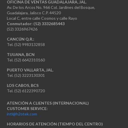
OFICINA DE VENTAS GUADALAJARA, JAL.
Av. De los Arcos No. 966 Col. Jardines del Bosque,
Guadalajara, Jalisco C.P. 44520
Local C, entre calle Cosmos y calle Rayo
Conmutador: (52) 3332685443
(52) 3326967426
CANCÚN Q.R.:
Tel. (52) 9983132858
TIJUANA, BCN
Tel. (52) 6642310160
PUERTO VALLARTA, JAL.
Tel. (52) 3223130301
LOS CABOS, BCS
Tel. (52) 6122390720
ATENCIÓN A CLIENTES (INTERNACIONAL)
CUSTOMER SERVICE:
intl@h2otek.com
HORARIOS DE ATENCIÓN (TIEMPO DEL CENTRO)