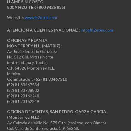
LLAME SIN COSTO
800 9 H2O TEK (800 9426 835)
Website:
www.h2otek.com
ATENCIÓN A CLIENTES (NACIONAL):
info@h2otek.com
OFICINAS Y PLANTA
MONTERREY N.L. (MATRIZ):
Av. José Eleuterio González
No. 512 Col. Mitras Norte
(entre Ixtapa y Tuxtla)
C.P. 64320 Monterrey, N.L.
México.
Conmutador: (52) 81 83467510
(52) 81 83467534
(52) 81 83738802
(52) 81 23162248
(52) 81 23162249
OFICINA DE VENTAS, SAN PEDRO, GARZA GARCIA
(Monterrey, N.L.):
Av. Calzada de Valle No. 575 Ote. (casi esq. con Olmos)
Col. Valle de Santa Engracia, C.P. 66268,