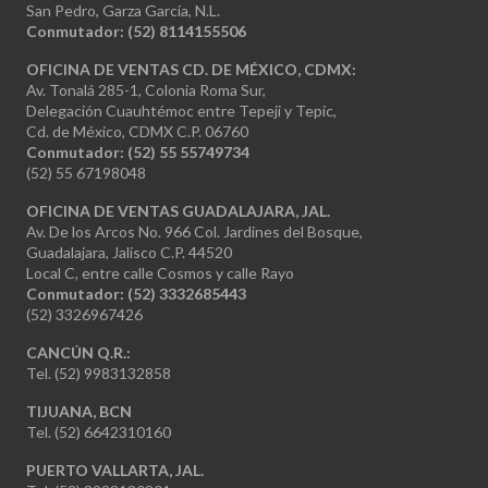
San Pedro, Garza García, N.L.
Conmutador:
(52) 8114155506
OFICINA DE VENTAS CD. DE MÉXICO, CDMX:
Av. Tonalá 285-1, Colonia Roma Sur,
Delegación Cuauhtémoc entre Tepeji y Tepic,
Cd. de México, CDMX C.P. 06760
Conmutador: (52) 55 55749734
(52) 55 67198048
OFICINA DE VENTAS GUADALAJARA, JAL.
Av. De los Arcos No. 966 Col. Jardines del Bosque,
Guadalajara, Jalisco C.P. 44520
Local C, entre calle Cosmos y calle Rayo
Conmutador: (52) 3332685443
(52) 3326967426
CANCÚN Q.R.:
Tel. (52) 9983132858
TIJUANA, BCN
Tel. (52) 6642310160
PUERTO VALLARTA, JAL.