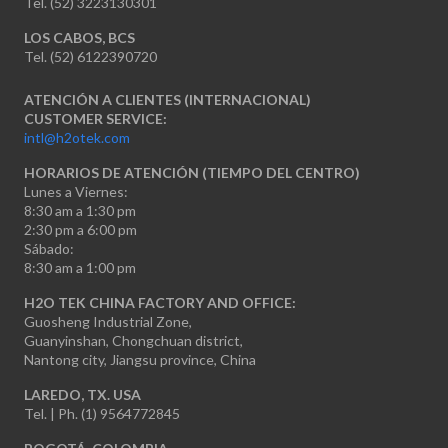
Tel. (52) 3223130301
LOS CABOS, BCS
Tel. (52) 6122390720
ATENCIÓN A CLIENTES (INTERNACIONAL)
CUSTOMER SERVICE:
intl@h2otek.com
HORARIOS DE ATENCIÓN (TIEMPO DEL CENTRO)
Lunes a Viernes:
8:30 am a 1:30 pm
2:30 pm a 6:00 pm
Sábado:
8:30 am a 1:00 pm
H2O TEK CHINA FACTORY AND OFFICE:
Guosheng Industrial Zone,
Guanyinshan, Chongchuan district,
Nantong city, Jiangsu province, China
LAREDO, TX. USA
Tel. | Ph. (1) 9564772845