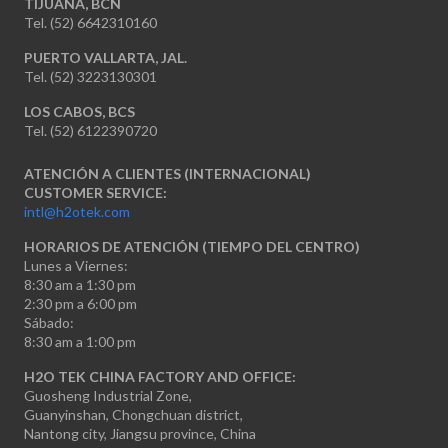
TIJUANA, BCN
Tel. (52) 6642310160
PUERTO VALLARTA, JAL.
Tel. (52) 3223130301
LOS CABOS, BCS
Tel. (52) 6122390720
ATENCIÓN A CLIENTES (INTERNACIONAL)
CUSTOMER SERVICE:
intl@h2otek.com
HORARIOS DE ATENCIÓN (TIEMPO DEL CENTRO)
Lunes a Viernes:
8:30 am a 1:30 pm
2:30 pm a 6:00 pm
Sábado:
8:30 am a 1:00 pm
H2O TEK CHINA FACTORY AND OFFICE:
Guosheng Industrial Zone,
Guanyinshan, Chongchuan district,
Nantong city, Jiangsu province, China