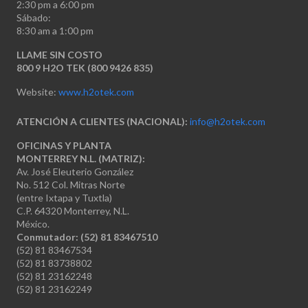
2:30 pm a 6:00 pm
Sábado:
8:30 am a 1:00 pm
LLAME SIN COSTO
800 9 H2O TEK (800 9426 835)
Website:
www.h2otek.com
ATENCIÓN A CLIENTES (NACIONAL):
info@h2otek.com
OFICINAS Y PLANTA
MONTERREY N.L. (MATRIZ):
Av. José Eleuterio González
No. 512 Col. Mitras Norte
(entre Ixtapa y Tuxtla)
C.P. 64320 Monterrey, N.L.
México.
Conmutador: (52) 81 83467510
(52) 81 83467534
(52) 81 83738802
(52) 81 23162248
(52) 81 23162249