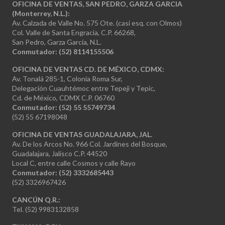
OFICINA DE VENTAS, SAN PEDRO, GARZA GARCIA
(Monterrey, N.L.):
Av. Calzada de Valle No. 575 Ote. (casi esq. con Olmos)
Col. Valle de Santa Engracia, C.P. 66268,
San Pedro, Garza García, N.L.
Conmutador:
(52) 8114155506
OFICINA DE VENTAS CD. DE MÉXICO, CDMX:
Av. Tonalá 285-1, Colonia Roma Sur,
Delegación Cuauhtémoc entre Tepeji y Tepic,
Cd. de México, CDMX C.P. 06760
Conmutador: (52) 55 55749734
(52) 55 67198048
OFICINA DE VENTAS GUADALAJARA, JAL.
Av. De los Arcos No. 966 Col. Jardines del Bosque,
Guadalajara, Jalisco C.P. 44520
Local C, entre calle Cosmos y calle Rayo
Conmutador: (52) 3332685443
(52) 3326967426
CANCÚN Q.R.:
Tel. (52) 9983132858