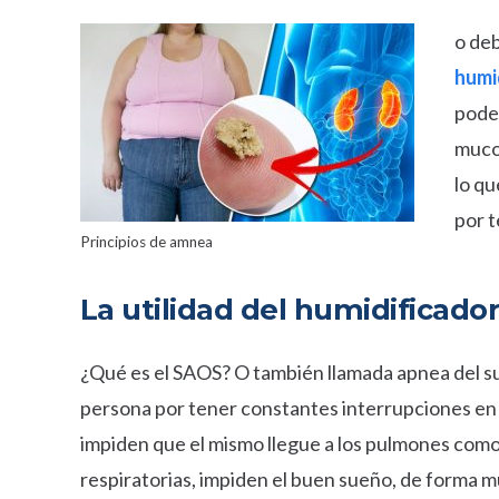
o deb
humi
poder
mucos
lo qu
por t
Principios de amnea
La utilidad del humidificado
¿Qué es el SAOS? O también llamada apnea del s
persona por tener constantes interrupciones en s
impiden que el mismo llegue a los pulmones como
respiratorias, impiden el buen sueño, de forma mu