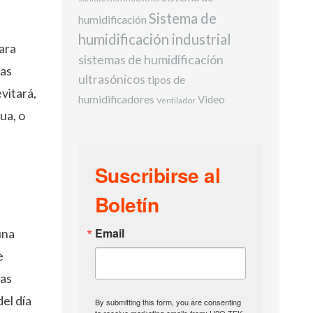
Sistema de
humidificación
humidificación industrial
ara
sistemas de humidificación
las
ultrasónicos
tipos de
vitará,
humidificadores
Video
Ventilador
ua, o
Suscribirse al
Boletín
Email
una
e
ías
el día
By submitting this form, you are consenting