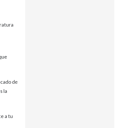
eratura
 que
acado de
s la
e a tu