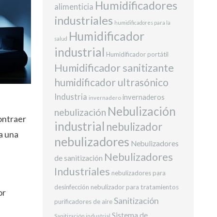
Humidificadores
alimenticia
industriales
humidificadores para la
Humidificador
salud
industrial
Humidificador portátil
Humidificador sanitizante
humidificador ultrasónico
Industria
invernaderos
invernadero
Nebulización
nebulización
contraer
industrial
nebulizador
a una
nebulizadores
Nebulizadores
Nebulizadores
de sanitización
Industriales
nebulizadores para
desinfección
nebulizador para tratamientos
or
Sanitización
purificadores de aire
Sistema de
Sanitización industrial