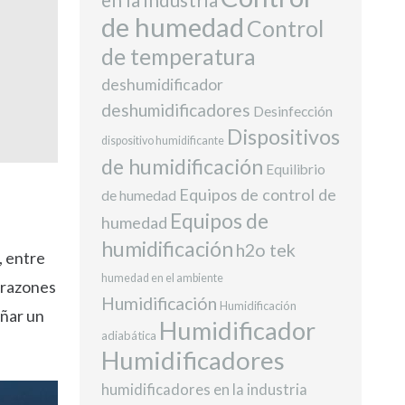
de humedad
Control
de temperatura
deshumidificador
deshumidificadores
Desinfección
Dispositivos
dispositivo humidificante
de humidificación
Equilibrio
Equipos de control de
de humedad
Equipos de
humedad
humidificación
h2o tek
, entre
humedad en el ambiente
 razones
Humidificación
Humidificación
añar un
Humidificador
adiabática
Humidificadores
humidificadores en la industria