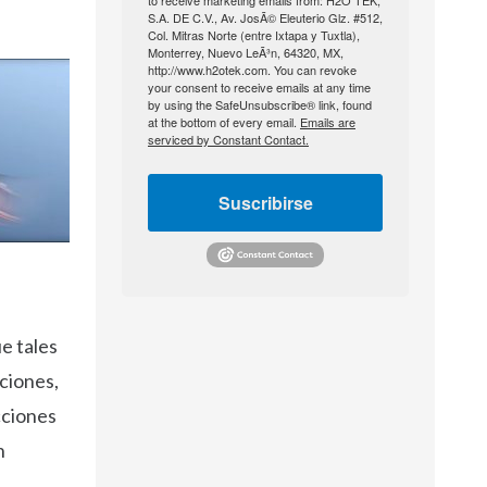
to receive marketing emails from: H2O TEK,
S.A. DE C.V., Av. JosÃ© Eleuterio Glz. #512,
Col. Mitras Norte (entre Ixtapa y Tuxtla),
Monterrey, Nuevo LeÃ³n, 64320, MX,
http://www.h2otek.com. You can revoke
your consent to receive emails at any time
by using the SafeUnsubscribe® link, found
at the bottom of every email.
Emails are
serviced by Constant Contact.
Suscribirse
ue tales
ciones,
cciones
n