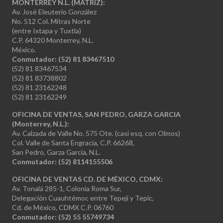
MONTERREY N.L. (MATRIZ):
Av. José Eleuterio González
No. 512 Col. Mitras Norte
(entre Ixtapa y Tuxtla)
C.P. 64320 Monterrey, N.L.
México.
Conmutador: (52) 81 83467510
(52) 81 83467534
(52) 81 83738802
(52) 81 23162248
(52) 81 23162249
OFICINA DE VENTAS, SAN PEDRO, GARZA GARCIA
(Monterrey, N.L.):
Av. Calzada de Valle No. 575 Ote. (casi esq. con Olmos)
Col. Valle de Santa Engracia, C.P. 66268,
San Pedro, Garza García, N.L.
Conmutador:
(52) 8114155506
OFICINA DE VENTAS CD. DE MÉXICO, CDMX:
Av. Tonalá 285-1, Colonia Roma Sur,
Delegación Cuauhtémoc entre Tepeji y Tepic,
Cd. de México, CDMX C.P. 06760
Conmutador: (52) 55 55749734