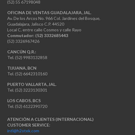
(52) 55 67198048
OFICINA DE VENTAS GUADALAJARA, JAL.
Av. De los Arcos No. 966 Col. Jardines del Bosque,
Guadalajara, Jalisco C.P. 44520
Local C, entre calle Cosmos y calle Rayo
Conmutador: (52) 3332685443
(52) 3326967426
CANCÚN Q.R.:
Tel. (52) 9983132858
TIJUANA, BCN
Tel. (52) 6642310160
PUERTO VALLARTA, JAL.
Tel. (52) 3223130301
LOS CABOS, BCS
Tel. (52) 6122390720
ATENCIÓN A CLIENTES (INTERNACIONAL)
CUSTOMER SERVICE:
intl@h2otek.com