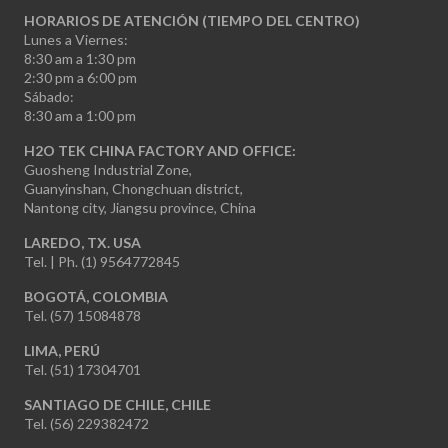
HORARIOS DE ATENCIÓN (TIEMPO DEL CENTRO)
Lunes a Viernes:
8:30 am a 1:30 pm
2:30 pm a 6:00 pm
Sábado:
8:30 am a 1:00 pm
H2O TEK CHINA FACTORY AND OFFICE:
Guosheng Industrial Zone,
Guanyinshan, Chongchuan district,
Nantong city, Jiangsu province, China
LAREDO, TX. USA
Tel. | Ph. (1) 9564772845
BOGOTÁ, COLOMBIA
Tel. (57) 15084878
LIMA, PERÚ
Tel. (51) 17304701
SANTIAGO DE CHILE, CHILE
Tel. (56) 229382472