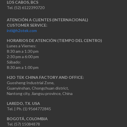
LOS CABOS, BCS
Tel. (52) 6122390720
ATENCIÓN A CLIENTES (INTERNACIONAL)
CUSTOMER SERVICE:
intl@h2otek.com
HORARIOS DE ATENCIÓN (TIEMPO DEL CENTRO)
Lunes a Viernes:
8:30 am a 1:30 pm
2:30 pm a 6:00 pm
Sábado:
8:30 am a 1:00 pm
H2O TEK CHINA FACTORY AND OFFICE:
Guosheng Industrial Zone,
Guanyinshan, Chongchuan district,
Nantong city, Jiangsu province, China
LAREDO, TX. USA
Tel. | Ph. (1) 9564772845
BOGOTÁ, COLOMBIA
Tel. (57) 15084878