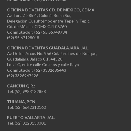
OFICINA DE VENTAS CD. DE MÉXICO, CDMX:
Av. Tonalá 285-1, Colonia Roma Sur,
Delegación Cuauhtémoc entre Tepeji y Tepic,
Cd. de México, CDMX C.P. 06760
Conmutador: (52) 55 55749734
(52) 55 67198048
OFICINA DE VENTAS GUADALAJARA, JAL.
Av. De los Arcos No. 966 Col. Jardines del Bosque,
Guadalajara, Jalisco C.P. 44520
Local C, entre calle Cosmos y calle Rayo
Conmutador: (52) 3332685443
(52) 3326967426
CANCÚN Q.R.:
Tel. (52) 9983132858
TIJUANA, BCN
Tel. (52) 6642310160
PUERTO VALLARTA, JAL.
Tel. (52) 3223130301