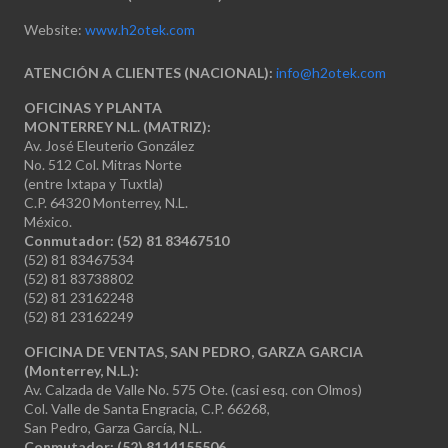
Website:
www.h2otek.com
ATENCIÓN A CLIENTES (NACIONAL):
info@h2otek.com
OFICINAS Y PLANTA
MONTERREY N.L. (MATRIZ):
Av. José Eleuterio González
No. 512 Col. Mitras Norte
(entre Ixtapa y Tuxtla)
C.P. 64320 Monterrey, N.L.
México.
Conmutador: (52) 81 83467510
(52) 81 83467534
(52) 81 83738802
(52) 81 23162248
(52) 81 23162249
OFICINA DE VENTAS, SAN PEDRO, GARZA GARCIA
(Monterrey, N.L.):
Av. Calzada de Valle No. 575 Ote. (casi esq. con Olmos)
Col. Valle de Santa Engracia, C.P. 66268,
San Pedro, Garza García, N.L.
Conmutador:
(52) 8114155506