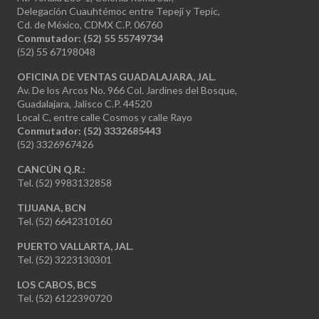
Delegación Cuauhtémoc entre Tepeji y Tepic,
Cd. de México, CDMX C.P. 06760
Conmutador: (52) 55 55749734
(52) 55 67198048
OFICINA DE VENTAS GUADALAJARA, JAL.
Av. De los Arcos No. 966 Col. Jardines del Bosque,
Guadalajara, Jalisco C.P. 44520
Local C, entre calle Cosmos y calle Rayo
Conmutador: (52) 3332685443
(52) 3326967426
CANCÚN Q.R.:
Tel. (52) 9983132858
TIJUANA, BCN
Tel. (52) 6642310160
PUERTO VALLARTA, JAL.
Tel. (52) 3223130301
LOS CABOS, BCS
Tel. (52) 6122390720