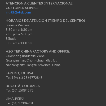
ATENCIÓN A CLIENTES (INTERNACIONAL)
CUSTOMER SERVICE:
intl@h2otek.com
HORARIOS DE ATENCIÓN (TIEMPO DEL CENTRO)
Lunes a Viernes:
8:30 am a 1:30 pm
2:30 pm a 6:00 pm
Sábado:
8:30 am a 1:00 pm
H2O TEK CHINA FACTORY AND OFFICE:
Guosheng Industrial Zone,
Guanyinshan, Chongchuan district,
Nantong city, Jiangsu province, China
LAREDO, TX. USA
Tel. | Ph. (1) 9564772845
BOGOTÁ, COLOMBIA
Tel. (57) 15084878
LIMA, PERÚ
Tel. (51) 17304701