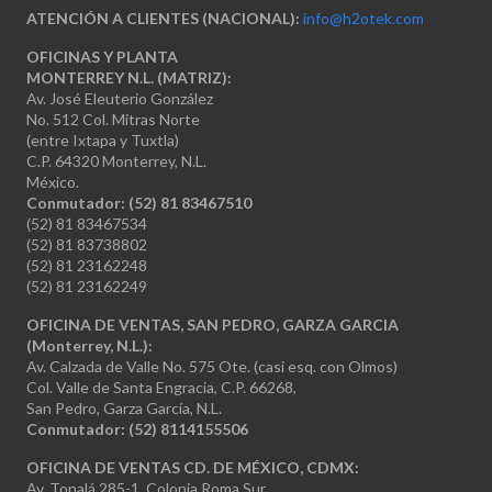
ATENCIÓN A CLIENTES (NACIONAL):
info@h2otek.com
OFICINAS Y PLANTA
MONTERREY N.L. (MATRIZ):
Av. José Eleuterio González
No. 512 Col. Mitras Norte
(entre Ixtapa y Tuxtla)
C.P. 64320 Monterrey, N.L.
México.
Conmutador: (52) 81 83467510
(52) 81 83467534
(52) 81 83738802
(52) 81 23162248
(52) 81 23162249
OFICINA DE VENTAS, SAN PEDRO, GARZA GARCIA
(Monterrey, N.L.):
Av. Calzada de Valle No. 575 Ote. (casi esq. con Olmos)
Col. Valle de Santa Engracia, C.P. 66268,
San Pedro, Garza García, N.L.
Conmutador:
(52) 8114155506
OFICINA DE VENTAS CD. DE MÉXICO, CDMX:
Av. Tonalá 285-1, Colonia Roma Sur,