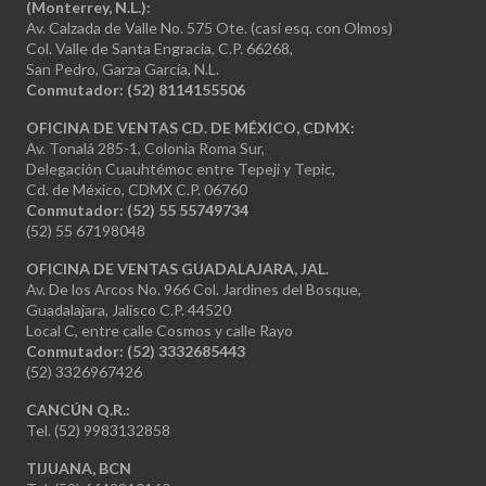
(Monterrey, N.L.):
Av. Calzada de Valle No. 575 Ote. (casi esq. con Olmos)
Col. Valle de Santa Engracia, C.P. 66268,
San Pedro, Garza García, N.L.
Conmutador:
(52) 8114155506
OFICINA DE VENTAS CD. DE MÉXICO, CDMX:
Av. Tonalá 285-1, Colonia Roma Sur,
Delegación Cuauhtémoc entre Tepeji y Tepic,
Cd. de México, CDMX C.P. 06760
Conmutador: (52) 55 55749734
(52) 55 67198048
OFICINA DE VENTAS GUADALAJARA, JAL.
Av. De los Arcos No. 966 Col. Jardines del Bosque,
Guadalajara, Jalisco C.P. 44520
Local C, entre calle Cosmos y calle Rayo
Conmutador: (52) 3332685443
(52) 3326967426
CANCÚN Q.R.:
Tel. (52) 9983132858
TIJUANA, BCN