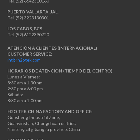
Tel. (52) 6642310160
PUERTO VALLARTA, JAL.
Tel. (52) 3223130301
LOS CABOS, BCS
Tel. (52) 6122390720
ATENCIÓN A CLIENTES (INTERNACIONAL)
CUSTOMER SERVICE:
intl@h2otek.com
HORARIOS DE ATENCIÓN (TIEMPO DEL CENTRO)
Lunes a Viernes:
8:30 am a 1:30 pm
2:30 pm a 6:00 pm
Sábado:
8:30 am a 1:00 pm
H2O TEK CHINA FACTORY AND OFFICE:
Guosheng Industrial Zone,
Guanyinshan, Chongchuan district,
Nantong city, Jiangsu province, China