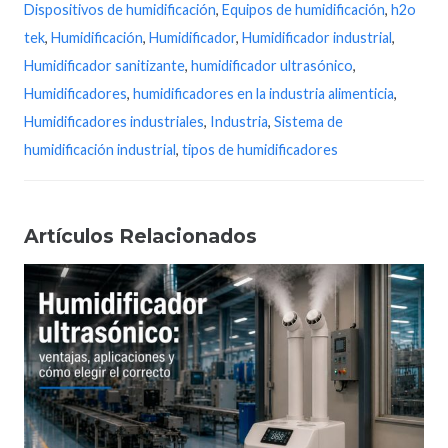
Dispositivos de humidificación
,
Equipos de humidificación
,
h2o
tek
,
Humidificación
,
Humidificador
,
Humidificador industrial
,
Humidificador sanitizante
,
humidificador ultrasónico
,
Humidificadores
,
humidificadores en la industria alimenticia
,
Humidificadores industriales
,
Industria
,
Sistema de
humidificación industrial
,
tipos de humidificadores
Artículos Relacionados