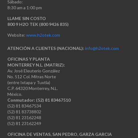
Sábado:
8:30 am a 1:00 pm
LLAME SIN COSTO
800 9 H2O TEK (800 9426 835)
Website:
www.h2otek.com
ATENCIÓN A CLIENTES (NACIONAL):
info@h2otek.com
OFICINAS Y PLANTA
MONTERREY N.L. (MATRIZ):
Av. José Eleuterio González
No. 512 Col. Mitras Norte
(entre Ixtapa y Tuxtla)
C.P. 64320 Monterrey, N.L.
México.
Conmutador: (52) 81 83467510
(52) 81 83467534
(52) 81 83738802
(52) 81 23162248
(52) 81 23162249
OFICINA DE VENTAS, SAN PEDRO, GARZA GARCIA