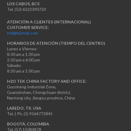
LOS CABOS, BCS
Tel. (52) 6122390720
ATENCIÓN A CLIENTES (INTERNACIONAL)
CUSTOMER SERVICE:
intl@h2otek.com
HORARIOS DE ATENCIÓN (TIEMPO DEL CENTRO)
Lunes a Viernes:
8:30 am a 1:30 pm
2:30 pm a 6:00 pm
Sábado:
8:30 am a 1:00 pm
H2O TEK CHINA FACTORY AND OFFICE:
Guosheng Industrial Zone,
Guanyinshan, Chongchuan district,
Nantong city, Jiangsu province, China
LAREDO, TX. USA
Tel. | Ph. (1) 9564772845
BOGOTÁ, COLOMBIA
Tel. (57) 15084878