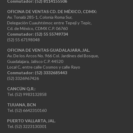
Conmutador:
(52) 8114155506
OFICINA DE VENTAS CD. DE MÉXICO, CDMX:
Av. Tonalá 285-1, Colonia Roma Sur,
Delegación Cuauhtémoc entre Tepeji y Tepic,
Cd. de México, CDMX C.P. 06760
Conmutador: (52) 55 55749734
(52) 55 67198048
OFICINA DE VENTAS GUADALAJARA, JAL.
Av. De los Arcos No. 966 Col. Jardines del Bosque,
Guadalajara, Jalisco C.P. 44520
Local C, entre calle Cosmos y calle Rayo
Conmutador: (52) 3332685443
(52) 3326967426
CANCÚN Q.R.:
Tel. (52) 9983132858
TIJUANA, BCN
Tel. (52) 6642310160
PUERTO VALLARTA, JAL.
Tel. (52) 3223130301