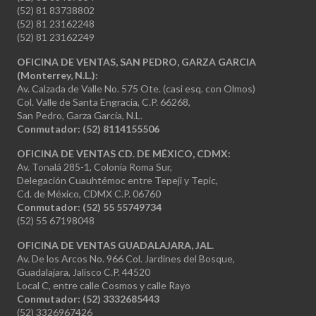
(52) 81 83738802
(52) 81 23162248
(52) 81 23162249
OFICINA DE VENTAS, SAN PEDRO, GARZA GARCIA
(Monterrey, N.L.):
Av. Calzada de Valle No. 575 Ote. (casi esq. con Olmos)
Col. Valle de Santa Engracia, C.P. 66268,
San Pedro, Garza García, N.L.
Conmutador:
(52) 8114155506
OFICINA DE VENTAS CD. DE MÉXICO, CDMX:
Av. Tonalá 285-1, Colonia Roma Sur,
Delegación Cuauhtémoc entre Tepeji y Tepic,
Cd. de México, CDMX C.P. 06760
Conmutador: (52) 55 55749734
(52) 55 67198048
OFICINA DE VENTAS GUADALAJARA, JAL.
Av. De los Arcos No. 966 Col. Jardines del Bosque,
Guadalajara, Jalisco C.P. 44520
Local C, entre calle Cosmos y calle Rayo
Conmutador: (52) 3332685443
(52) 3326967426