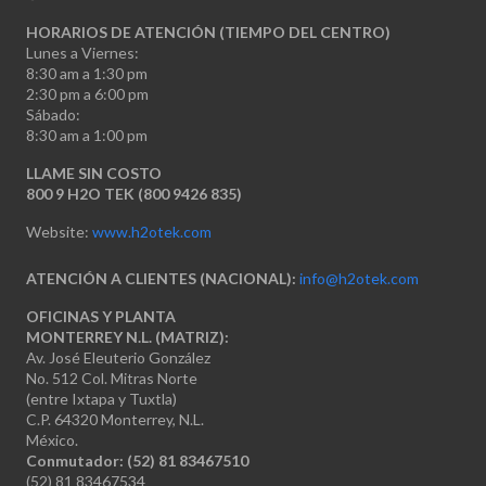
HORARIOS DE ATENCIÓN (TIEMPO DEL CENTRO)
Lunes a Viernes:
8:30 am a 1:30 pm
2:30 pm a 6:00 pm
Sábado:
8:30 am a 1:00 pm
LLAME SIN COSTO
800 9 H2O TEK (800 9426 835)
Website:
www.h2otek.com
ATENCIÓN A CLIENTES (NACIONAL):
info@h2otek.com
OFICINAS Y PLANTA
MONTERREY N.L. (MATRIZ):
Av. José Eleuterio González
No. 512 Col. Mitras Norte
(entre Ixtapa y Tuxtla)
C.P. 64320 Monterrey, N.L.
México.
Conmutador: (52) 81 83467510
(52) 81 83467534