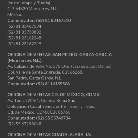
(entre Ixtapa y Tuxtla)
C.P. 64320 Monterrey, N.L.
México.
Conmutador: (52) 81 83467510
(52) 81 83467534
(52) 81 83738802
(52) 81 23162248
(52) 81 23162249
OFICINA DE VENTAS, SAN PEDRO, GARZA GARCIA
(Monterrey, N.L.):
Av. Calzada de Valle No. 575 Ote. (casi esq. con Olmos)
Col. Valle de Santa Engracia, C.P. 66268,
San Pedro, Garza García, N.L.
Conmutador:
(52) 8114155506
OFICINA DE VENTAS CD. DE MÉXICO, CDMX:
Av. Tonalá 285-1, Colonia Roma Sur,
Delegación Cuauhtémoc entre Tepeji y Tepic,
Cd. de México, CDMX C.P. 06760
Conmutador: (52) 55 55749734
(52) 55 67198048
OFICINA DE VENTAS GUADALAJARA, JAL.