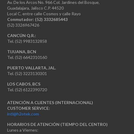
Av. De los Arcos No. 966 Col. Jardines del Bosque,
Guadalajara, Jalisco C.P. 44520
Local C, entre calle Cosmos y calle Rayo
Conmutador: (52) 3332685443
(52) 3326967426
CANCÚN Q.R.:
Tel. (52) 9983132858
TIJUANA, BCN
Tel. (52) 6642310160
PUERTO VALLARTA, JAL.
Tel. (52) 3223130301
LOS CABOS, BCS
Tel. (52) 6122390720
ATENCIÓN A CLIENTES (INTERNACIONAL)
CUSTOMER SERVICE:
intl@h2otek.com
HORARIOS DE ATENCIÓN (TIEMPO DEL CENTRO)
Lunes a Viernes: