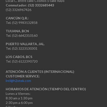
Local C, entre calle Cosmos y calle Rayo
Conmutador: (52) 3332685443
(52) 3326967426
CANCÚN Q.R.:
Tel. (52) 9983132858
TIJUANA, BCN
Tel. (52) 6642310160
PUERTO VALLARTA, JAL.
Tel. (52) 3223130301
LOS CABOS, BCS
Tel. (52) 6122390720
ATENCIÓN A CLIENTES (INTERNACIONAL)
CUSTOMER SERVICE:
intl@h2otek.com
HORARIOS DE ATENCIÓN (TIEMPO DEL CENTRO)
Lunes a Viernes:
8:30 am a 1:30 pm
2:30 pm a 6:00 pm