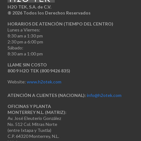
H2O TEK, S.A. de C.V.
®
2026 Todos los Derechos Reservados
HORARIOS DE ATENCIÓN (TIEMPO DEL CENTRO)
Lunes a Viernes:
8:30 am a 1:30 pm
2:30 pm a 6:00 pm
Sábado:
8:30 am a 1:00 pm
LLAME SIN COSTO
800 9 H2O TEK (800 9426 835)
Website:
www.h2otek.com
ATENCIÓN A CLIENTES (NACIONAL):
info@h2otek.com
OFICINAS Y PLANTA
MONTERREY N.L. (MATRIZ):
Av. José Eleuterio González
No. 512 Col. Mitras Norte
(entre Ixtapa y Tuxtla)
C.P. 64320 Monterrey, N.L.