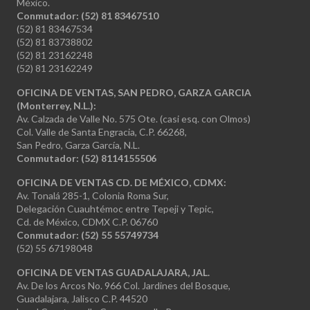
México.
Conmutador: (52) 81 83467510
(52) 81 83467534
(52) 81 83738802
(52) 81 23162248
(52) 81 23162249
OFICINA DE VENTAS, SAN PEDRO, GARZA GARCIA
(Monterrey, N.L.):
Av. Calzada de Valle No. 575 Ote. (casi esq. con Olmos)
Col. Valle de Santa Engracia, C.P. 66268,
San Pedro, Garza García, N.L.
Conmutador:
(52) 8114155506
OFICINA DE VENTAS CD. DE MÉXICO, CDMX:
Av. Tonalá 285-1, Colonia Roma Sur,
Delegación Cuauhtémoc entre Tepeji y Tepic,
Cd. de México, CDMX C.P. 06760
Conmutador: (52) 55 55749734
(52) 55 67198048
OFICINA DE VENTAS GUADALAJARA, JAL.
Av. De los Arcos No. 966 Col. Jardines del Bosque,
Guadalajara, Jalisco C.P. 44520